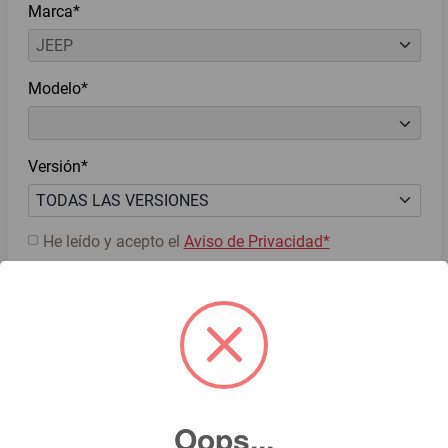
Marca*
Modelo*
Versión*
He leído y acepto el
Aviso de Privacidad*
Deseo recibir ofertas y novedades.
Cotiza ahora
Oops...