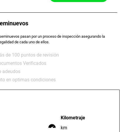
eminuevos
seminuevos pasan por un proceso de inspección asegurando la
legalidad de cada uno de ellos.
s de 100 puntos de revisión
cumentos Verificados
o adeudos
to en optimas condiciones
Kilometraje
km