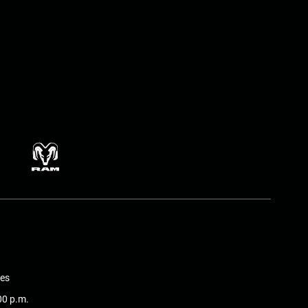
nes
:00 p.m.