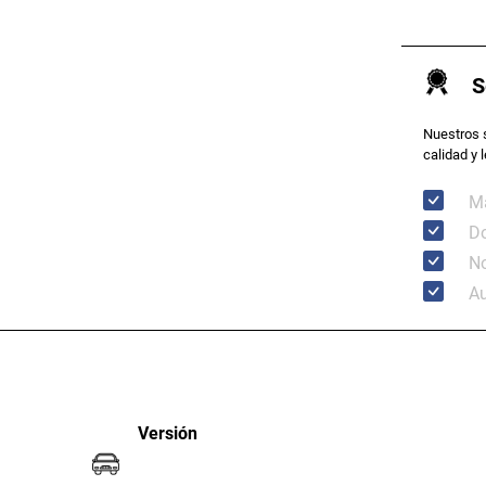
S
Nuestros 
calidad y 
Má
Do
N
Au
Versión