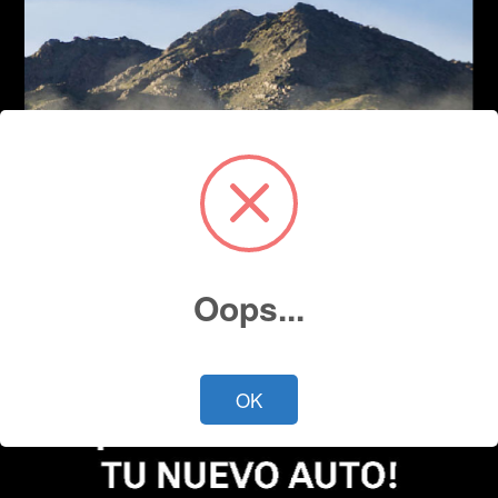
Oops...
OK