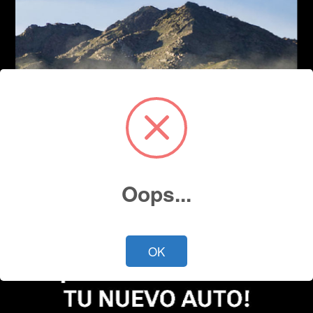
Oops...
OK