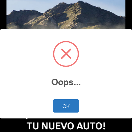
Oops...
OK