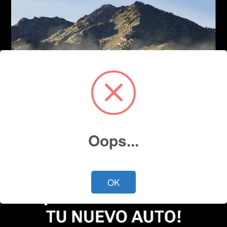
Oops...
OK