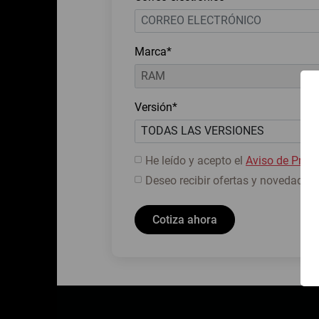
Marca*
Versión*
He leído y acepto el
Aviso de Priva
Deseo recibir ofertas y novedades.
Cotiza ahora