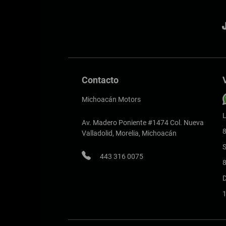
Contacto
Michoacán Motors
L
Av. Madero Poniente #1474 Col. Nueva
8
Valladolid, Morelia, Michoacán
443 316 0075
8
1