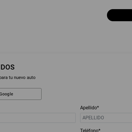
NDOS
para tu nuevo auto
 Google
Apellido*
Teléfono*