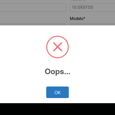
Modelo*
cidad*
Oops...
OK