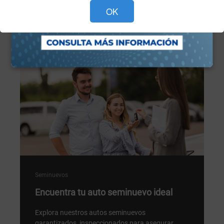
OK
Programa tu cita ahora >
Seminuevos
Encuentra tu auto seminuevo ideal
Explora nuestros autos seminuevos
garantizados, inspeccionados para asegurar